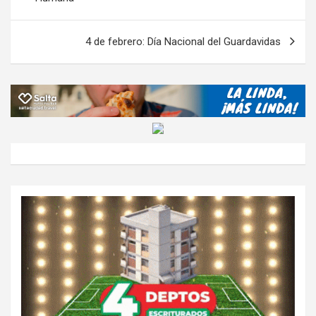
k
p
ail
tir
entradas
4 de febrero: Día Nacional del Guardavidas