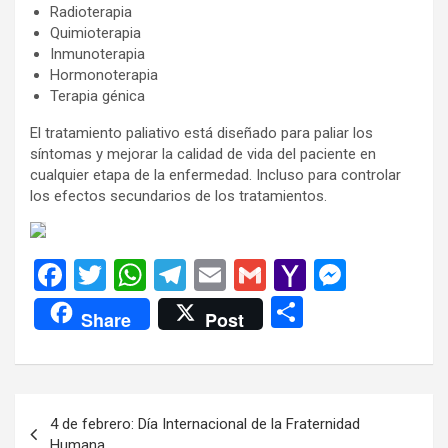
Radioterapia
Quimioterapia
Inmunoterapia
Hormonoterapia
Terapia génica
El tratamiento paliativo está diseñado para paliar los
síntomas y mejorar la calidad de vida del paciente en
cualquier etapa de la enfermedad. Incluso para controlar
los efectos secundarios de los tratamientos.
F
T
W
T
E
G
Y
M
a
wi
h
el
m
m
a
es
C
Share
Post
ce
tt
at
e
ail
ail
h
se
o
b
er
s
gr
o
n
m
o
A
a
o
g
p
Navegación
4 de febrero: Día Internacional de la Fraternidad
o
p
m
M
er
ar
de
Humana