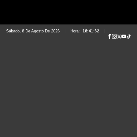
Sábado, 8 De Agosto De 2026
|
Hora:
18:41:34
|