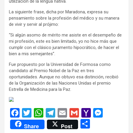
utilización de la lengua nativa.
La siguiente frase, dicha por Maradona, expresa su
pensamiento sobre la profesión del médico y su manera
de vivir y servir al prójimo:
“Si algún asomo de mérito me asiste en el desempeño de
mi profesión, este es bien limitado, yo no hice más que
cumplir con el clásico juramento hipocrático, de hacer el
bien a mis semejantes”.
Fue propuesto por la Universidad de Formosa como
candidato al Premio Nobel de la Paz en tres
oportunidades. Aunque no obtuvo esa distinción, recibió
de la Organización de las Naciones Unidas el premio
Estrella de Medicina para la Paz.
F
T
W
T
E
G
Y
M
a
wi
h
el
m
m
a
es
C
Share
Post
ce
tt
at
e
ail
ail
h
se