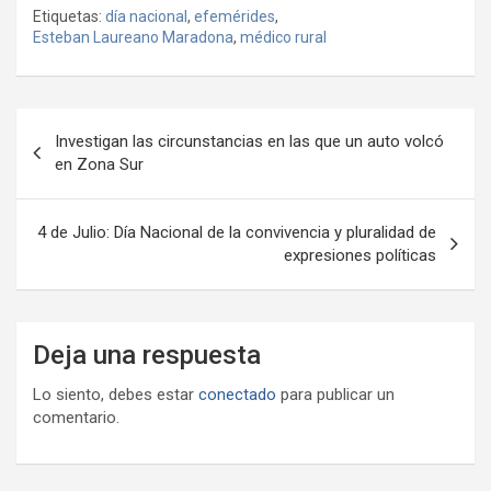
o
Etiquetas:
día nacional
,
efemérides
,
b
er
s
gr
o
n
m
Esteban Laureano Maradona
,
médico rural
o
A
a
o
g
p
o
p
m
M
er
ar
Navegación
k
p
ail
tir
Investigan las circunstancias en las que un auto volcó
de
en Zona Sur
entradas
4 de Julio: Día Nacional de la convivencia y pluralidad de
expresiones políticas
Deja una respuesta
Lo siento, debes estar
conectado
para publicar un
comentario.