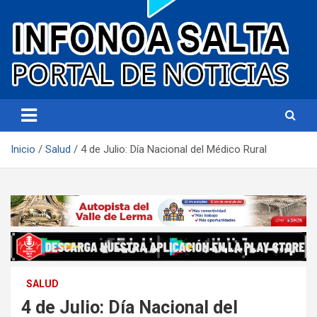
Portal de noticias
Infonoa Salta
Inicio
Salud
4 de Julio: Día Nacional del Médico Rural
SALUD
4 de Julio: Día Nacional del