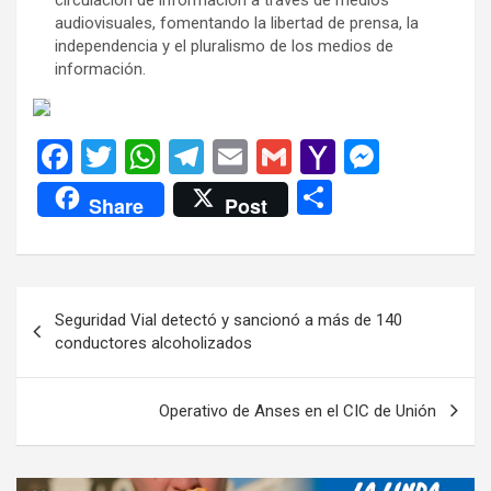
audiovisuales, fomentando la libertad de prensa, la
independencia y el pluralismo de los medios de
información.
F
T
W
T
E
G
Y
M
a
wi
h
el
m
m
a
es
C
Share
Post
ce
tt
at
e
ail
ail
h
se
o
b
er
s
gr
o
n
m
o
A
a
o
g
p
Navegación
Seguridad Vial detectó y sancionó a más de 140
o
p
m
M
er
ar
de
conductores alcoholizados
k
p
ail
tir
entradas
Operativo de Anses en el CIC de Unión