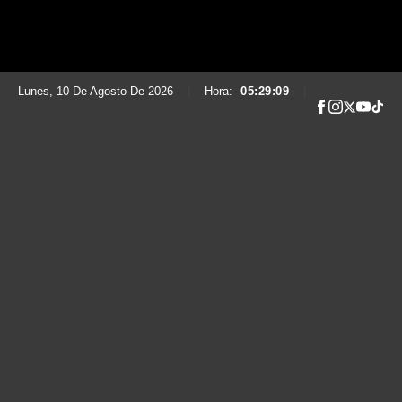
Lunes, 10 De Agosto De 2026
|
Hora:
05:29:11
|