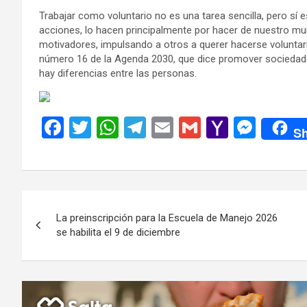
Trabajar como voluntario no es una tarea sencilla, pero sí e
acciones, lo hacen principalmente por hacer de nuestro mun
motivadores, impulsando a otros a querer hacerse voluntario
número 16 de la Agenda 2030, que dice promover sociedades
hay diferencias entre las personas.
F
T
W
T
E
G
Y
M
Sh
a
wi
h
el
m
m
a
es
ce
tt
at
e
ail
ail
h
se
b
er
s
gr
o
n
Navegación
o
A
a
o
g
La preinscripción para la Escuela de Manejo 2026
de
o
p
m
M
er
se habilita el 9 de diciembre
k
p
ail
entradas