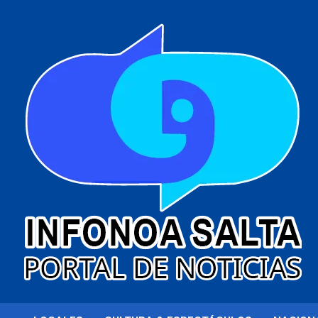
al
contenido
Portal de noticias
Infonoa Salta