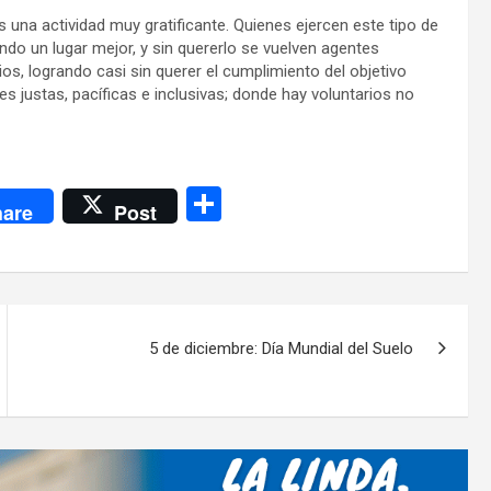
s una actividad muy gratificante. Quienes ejercen este tipo de
do un lugar mejor, y sin quererlo se vuelven agentes
s, logrando casi sin querer el cumplimiento del objetivo
 justas, pacíficas e inclusivas; donde hay voluntarios no
C
are
Post
o
m
p
ar
5 de diciembre: Día Mundial del Suelo
tir