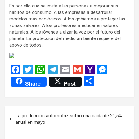
Es por ello que se invita a las personas a mejorar sus
hábitos de consumo. A las empresas a desarrollar
modelos más ecológicos. A los gobiernos a proteger las
zonas salvajes. A los profesores a educar en valores
naturales. A los jóvenes a alzar la voz por el futuro del
planeta. La protección del medio ambiente requiere del
apoyo de todos.
F
T
W
T
E
G
Y
M
a
wi
h
el
m
m
a
es
C
Share
Post
ce
tt
at
e
ail
ail
h
se
o
b
er
s
gr
o
n
m
o
A
a
o
g
p
Navegación
La producción automotriz sufrió una caída de 21,5%
o
p
m
M
er
ar
de
anual en mayo
k
p
ail
tir
entradas