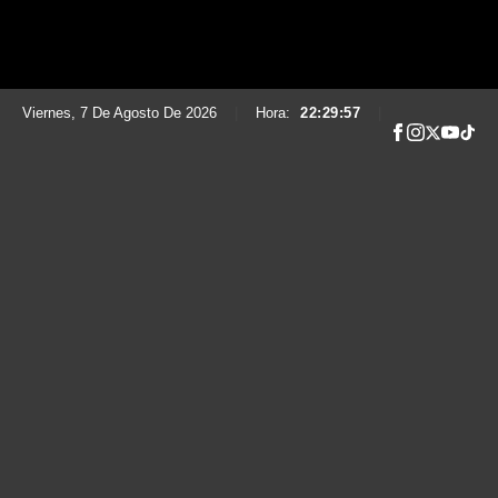
Viernes, 7 De Agosto De 2026
|
Hora:
22:29:58
|