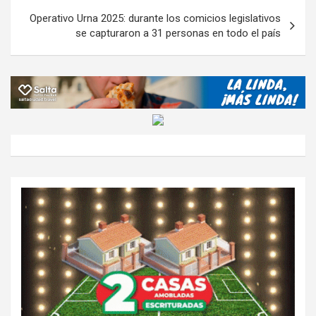
k
p
ail
tir
entradas
Operativo Urna 2025: durante los comicios legislativos
se capturaron a 31 personas en todo el país