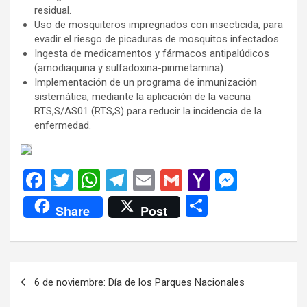
residual.
Uso de mosquiteros impregnados con insecticida, para
evadir el riesgo de picaduras de mosquitos infectados.
Ingesta de medicamentos y fármacos antipalúdicos
(amodiaquina y sulfadoxina-pirimetamina).
Implementación de un programa de inmunización
sistemática, mediante la aplicación de la vacuna
RTS,S/AS01 (RTS,S) para reducir la incidencia de la
enfermedad.
F
T
W
T
E
G
Y
M
a
wi
h
el
m
m
a
es
C
Share
Post
ce
tt
at
e
ail
ail
h
se
o
b
er
s
gr
o
n
m
o
A
a
o
g
p
Navegación
6 de noviembre: Día de los Parques Nacionales
o
p
m
M
er
ar
de