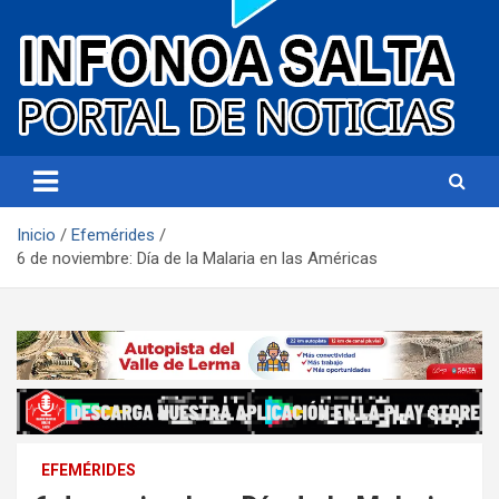
Portal de noticias
Infonoa Salta
Inicio
Efemérides
6 de noviembre: Día de la Malaria en las Américas
EFEMÉRIDES