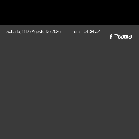
Sábado, 8 De Agosto De 2026
|
Hora:
14:24:15
|