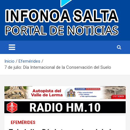
Portal de noticias
Infonoa Salta
Inicio
Efemérides
7 de julio: Día Internacional de la Conservación del Suelo
EFEMÉRIDES