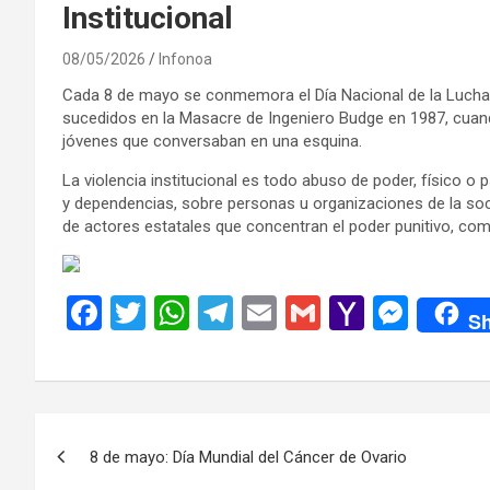
Institucional
08/05/2026
Infonoa
Cada 8 de mayo se conmemora el Día Nacional de la Lucha Co
sucedidos en la Masacre de Ingeniero Budge en 1987, cuand
jóvenes que conversaban en una esquina.
La violencia institucional es todo abuso de poder, físico o 
y dependencias, sobre personas u organizaciones de la socie
de actores estatales que concentran el poder punitivo, com
F
T
W
T
E
G
Y
M
Sh
a
wi
h
el
m
m
a
es
ce
tt
at
e
ail
ail
h
se
b
er
s
gr
o
n
Navegación
o
A
a
o
g
8 de mayo: Día Mundial del Cáncer de Ovario
de
o
p
m
M
er