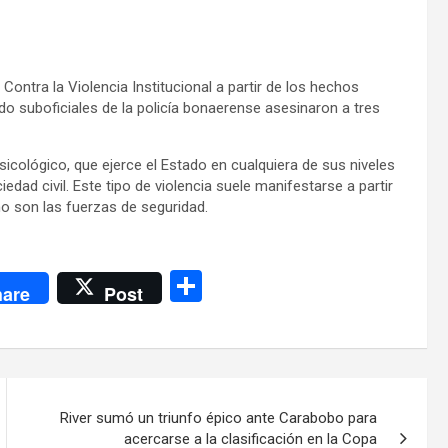
ntra la Violencia Institucional a partir de los hechos
o suboficiales de la policía bonaerense asesinaron a tres
psicológico, que ejerce el Estado en cualquiera de sus niveles
dad civil. Este tipo de violencia suele manifestarse a partir
o son las fuerzas de seguridad.
C
are
Post
o
m
p
ar
River sumó un triunfo épico ante Carabobo para
tir
acercarse a la clasificación en la Copa