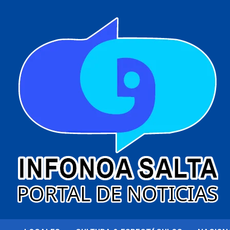
al
contenido
Portal de noticias
Infonoa Salta