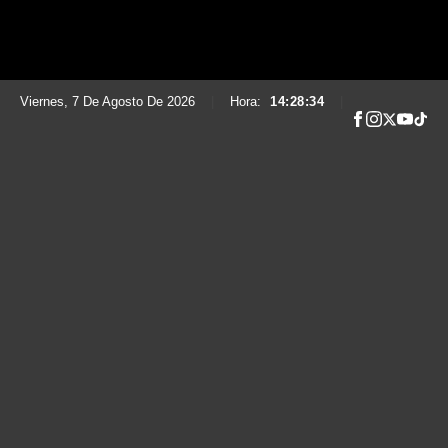
Viernes, 7 De Agosto De 2026
|
Hora:
14:28:35
|