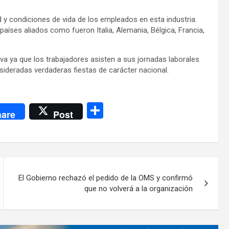
d y condiciones de vida de los empleados en esta industria.
países aliados como fueron Italia, Alemania, Bélgica, Francia,
a ya que los trabajadores asisten a sus jornadas laborales
sideradas verdaderas fiestas de carácter nacional.
C
are
Post
o
m
p
ar
El Gobierno rechazó el pedido de la OMS y confirmó
tir
que no volverá a la organización