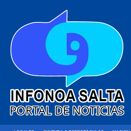
al
contenido
Portal de noticias
Infonoa Salta