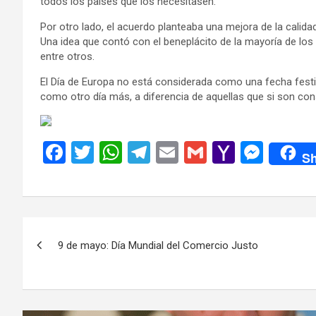
todos los países que los necesitasen.
Por otro lado, el acuerdo planteaba una mejora de la calida
Una idea que contó con el beneplácito de la mayoría de los 
entre otros.
El Día de Europa no está considerada como una fecha festiv
como otro día más, a diferencia de aquellas que si son con
F
T
W
T
E
G
Y
M
Sh
a
wi
h
el
m
m
a
es
ce
tt
at
e
ail
ail
h
se
b
er
s
gr
o
n
Navegación
o
A
a
o
g
9 de mayo: Día Mundial del Comercio Justo
de
o
p
m
M
er
k
p
ail
entradas