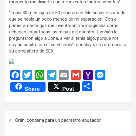
momento me divierte que me inventen tantos amantes”.
“Tenía 80 mensajes de 80 programas. Me hubiese gustado
que se hable un poco menos de mi separación. Con el
primer amante que me inventaron me imaginaba cómo
deberían estar todas las minas del country. También le
preguntaron algo a Jona, a ver si tenía algo, porque me
doy un besito con él en el show”, concluyó, en referencia a
su compañero de SEX.
F
T
W
T
E
G
Y
M
a
wi
h
el
m
m
a
es
C
Share
Post
ce
tt
at
e
ail
ail
h
se
o
b
er
s
gr
o
n
m
o
A
a
o
g
p
Navegación
Orán: condena para un padrastro abusador
o
p
m
M
er
ar
de
k
p
ail
tir
entradas