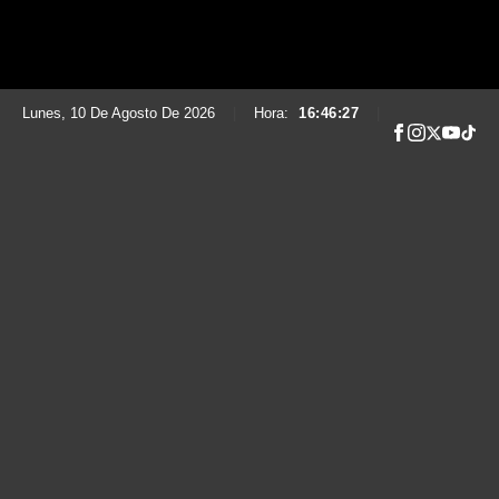
Lunes, 10 De Agosto De 2026
|
Hora:
16:46:29
|