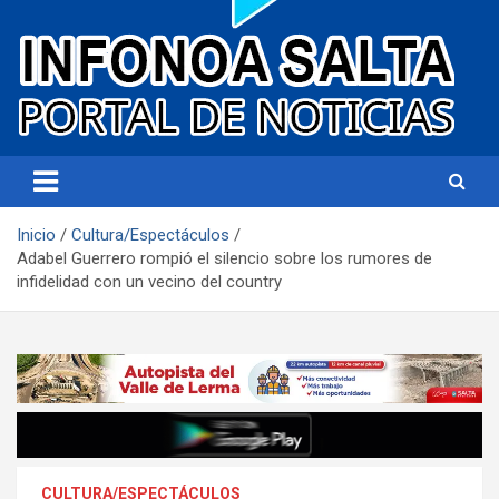
Portal de noticias
Infonoa Salta
Inicio
Cultura/Espectáculos
Adabel Guerrero rompió el silencio sobre los rumores de
infidelidad con un vecino del country
CULTURA/ESPECTÁCULOS