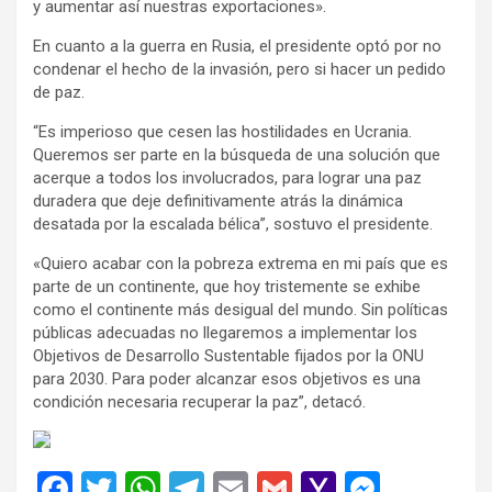
y aumentar así nuestras exportaciones».
En cuanto a la guerra en Rusia, el presidente optó por no
condenar el hecho de la invasión, pero si hacer un pedido
de paz.
“Es imperioso que cesen las hostilidades en Ucrania.
Queremos ser parte en la búsqueda de una solución que
acerque a todos los involucrados, para lograr una paz
duradera que deje definitivamente atrás la dinámica
desatada por la escalada bélica”, sostuvo el presidente.
«Quiero acabar con la pobreza extrema en mi país que es
parte de un continente, que hoy tristemente se exhibe
como el continente más desigual del mundo. Sin políticas
públicas adecuadas no llegaremos a implementar los
Objetivos de Desarrollo Sustentable fijados por la ONU
para 2030. Para poder alcanzar esos objetivos es una
condición necesaria recuperar la paz”, detacó.
F
T
W
T
E
G
Y
M