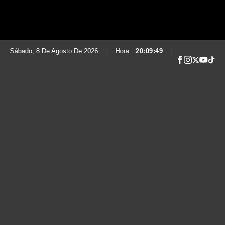
Sábado, 8 De Agosto De 2026
|
Hora:
20:09:50
|