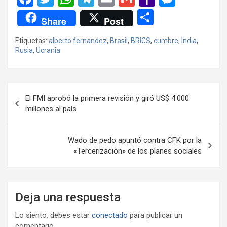
a
wi
h
el
m
m
a
es
C
Share
Post
ce
tt
at
e
ail
ail
h
se
o
Etiquetas:
alberto fernandez
,
Brasil
,
BRICS
,
cumbre
,
India
,
b
er
s
gr
o
n
m
Rusia
,
Ucrania
o
A
a
o
g
p
o
p
m
M
er
ar
Navegación
k
p
ail
tir
El FMI aprobó la primera revisión y giró US$ 4.000
de
millones al país
entradas
Wado de pedo apuntó contra CFK por la
«Tercerización» de los planes sociales
Deja una respuesta
Lo siento, debes estar
conectado
para publicar un
comentario.