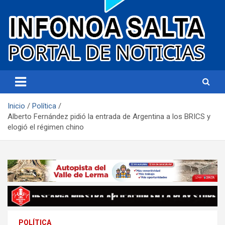
Portal de noticias
Infonoa Salta
Inicio
Política
Alberto Fernández pidió la entrada de Argentina a los BRICS y
elogió el régimen chino
POLÍTICA