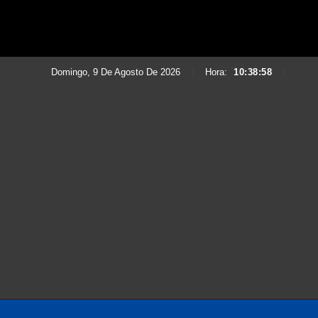
Domingo, 9 De Agosto De 2026
|
Hora:
10:39:00
|
Saltar