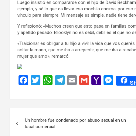
Luego insistió en compararse con el hijo de David Beckham
ejemplo, y sé lo que es llevar esa mochila encima, por eso n
vínculo para siempre. Mi mensaje es simple, nadie tiene der
Y reflexionó: «Muchos creen que esto pasa en familias co
y apellido pesado. Brooklyn no es débil, débil es el que no 
«Traicionar es obligar a tu hijo a vivir la vida que vos queré
soltar la mano, que me iba a arrepentir, que me iba a recabe
mujer que amo», remarcó.
F
T
W
T
E
G
Y
M
Sh
a
wi
h
el
m
m
a
es
ce
tt
at
e
ail
ail
h
se
b
er
s
gr
o
n
Navegación
o
A
a
o
g
Un hombre fue condenado por abuso sexual en un
de
o
p
m
M
er
local comercial