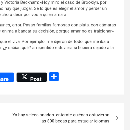
 y Victoria Beckham: «Hoy miro el caso de Brooklyn, por
o hay que juzgar. Sé lo que es elegir el amor y perder un
echo a decir por vos a quién amar».
munes, error. Pasan familias famosas con plata, con cámaras
se anima a bancar su decisión, porque amar no es traicionar».
s que él viva. Por ejemplo, me dijeron de todo, que me iba a
r ¿y sabían qué? arrepentido estuviera si hubiera dejado a la
C
are
Post
o
m
p
ar
Ya hay seleccionados: enterate quiénes obtuvieron
tir
las 800 becas para estudiar idiomas