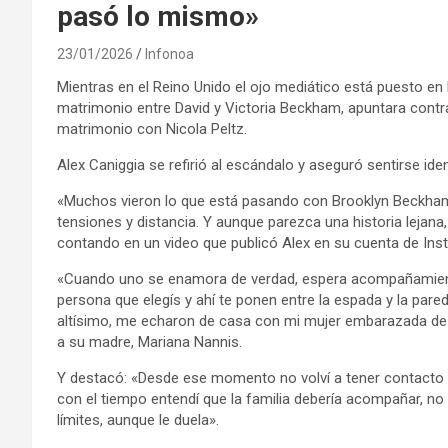
pasó lo mismo»
23/01/2026
Infonoa
Mientras en el Reino Unido el ojo mediático está puesto en 
matrimonio entre David y Victoria Beckham, apuntara cont
matrimonio con Nicola Peltz.
Alex Caniggia se refirió al escándalo y aseguró sentirse iden
«Muchos vieron lo que está pasando con Brooklyn Beckham. 
tensiones y distancia. Y aunque parezca una historia leja
contando en un video que publicó Alex en su cuenta de Ins
«Cuando uno se enamora de verdad, espera acompañamiento, 
persona que elegís y ahí te ponen entre la espada y la pared
altísimo, me echaron de casa con mi mujer embarazada de n
a su madre, Mariana Nannis.
Y destacó: «Desde ese momento no volví a tener contacto 
con el tiempo entendí que la familia debería acompañar, no
límites, aunque le duela».