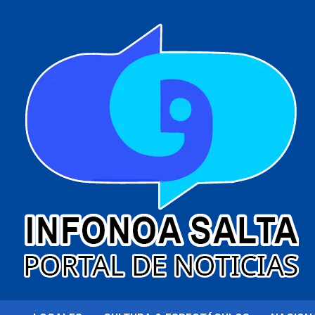
al
contenido
Portal de noticias
Infonoa Salta