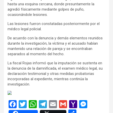
hasta una esquina cercana, donde presuntamente la
agredió físicamente mediante golpes de puño,
ocasionándole lesiones.
Las lesiones fueron constatadas posteriormente por el
médico legal policial.
De acuerdo con la denuncia y demás elementos reunidos
durante la investigación, la víctima y el acusado habían
mantenido una relación de pareja y se encontraban
separados al momento del hecho.
La fiscal Rojas informó que la imputación se sustenta en
la denuncia de la damnificada, el examen médico legal, su
declaración testimonial y otras medidas probatorias
incorporadas al expediente, mientras continúa la
investigación.
F
T
W
T
E
G
Y
M
a
wi
h
el
m
m
a
es