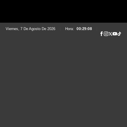
Viernes, 7 De Agosto De 2026
|
Hora:
00:29:10
|