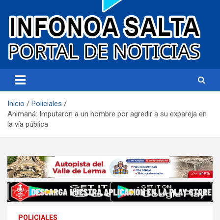
Portal de noticias
Infonoa Salta
Inicio
Policiales
Animaná: Imputaron a un hombre por agredir a su expareja en
la vía pública
POLICIALES