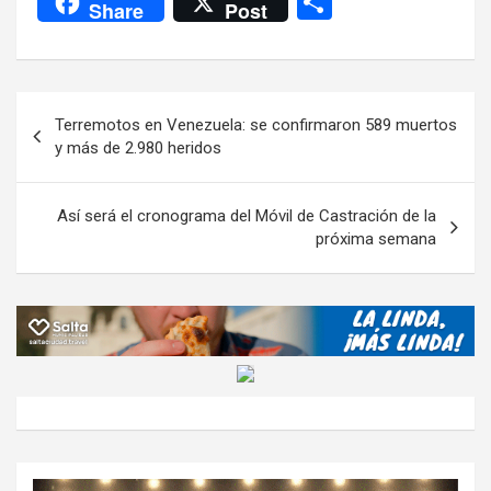
C
Share
Post
ce
tt
at
e
ail
ail
h
se
o
b
er
s
gr
o
n
m
o
A
a
o
g
p
Navegación
Terremotos en Venezuela: se confirmaron 589 muertos
o
p
m
M
er
ar
de
y más de 2.980 heridos
k
p
ail
tir
entradas
Así será el cronograma del Móvil de Castración de la
próxima semana