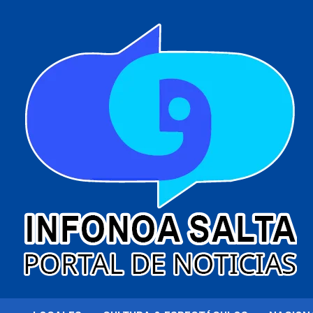
al
contenido
Portal de noticias
Infonoa Salta