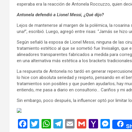
esperaba era la reacción de Antonela Roccuzzo, quien decid
Antonela defendió a Lionel Messi, ¿Qué dijo?
Lejos de mantenerse al margen de la polémica, la rosarina 
una!”, escribió. Luego, agregó entre risas: “Jamás se hizo una
Según señaló la esposa de Lionel Messi, ninguna de las ciru
tratamiento estético al que se sometió fue Invisalign, que e
alineadores transparentes fabricados a medida para corregi
en una alternativa más estética a los brackets tradicionales
La respuesta de Antonela no tardó en generar repercusione
lo hice con absoluta seriedad y respeto, pensando en el b
tratamientos son posibles y que pueden ayudarlos; hay mu
entiendo, me pasa a diario en consultorio… Cariños y mi ad
Sin embargo, poco después, la influencer optó por limitar lo
F
T
W
T
E
G
Y
M
Sh