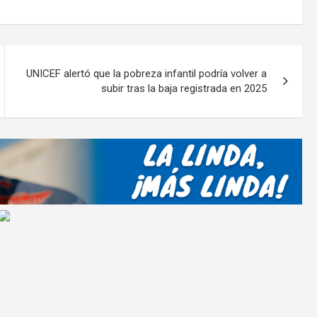
o
m
p
ar
UNICEF alertó que la pobreza infantil podría volver a
tir
subir tras la baja registrada en 2025