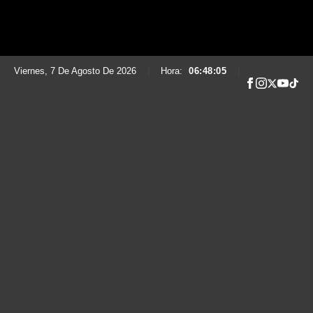
Viernes, 7 De Agosto De 2026
|
Hora:
06:48:06
|