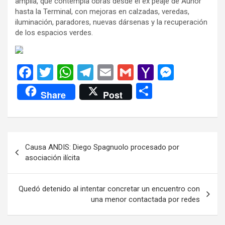
amplia, que contempla obras desde el ex peaje de Aunor
hasta la Terminal, con mejoras en calzadas, veredas,
iluminación, paradores, nuevas dársenas y la recuperación
de los espacios verdes.
F
T
W
T
E
G
Y
M
a
wi
h
el
m
m
a
es
C
Share
Post
ce
tt
at
e
ail
ail
h
se
o
b
er
s
gr
o
n
m
o
A
a
o
g
p
Navegación
Causa ANDIS: Diego Spagnuolo procesado por
o
p
m
M
er
ar
de
asociación ilícita
k
p
ail
tir
entradas
Quedó detenido al intentar concretar un encuentro con
una menor contactada por redes