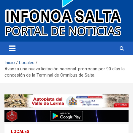
Portal de noticias
Infonoa Salta
Inicio
Locales
Avanza una nueva licitación nacional: prorrogan por 90 días la
concesión de la Terminal de Ómnibus de Salta
LOCALES