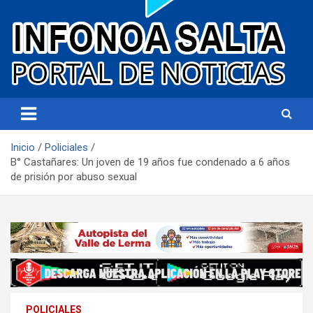
Portal de noticias
Infonoa Salta
Inicio
Policiales
B° Castañares: Un joven de 19 años fue condenado a 6 años
de prisión por abuso sexual
POLICIALES