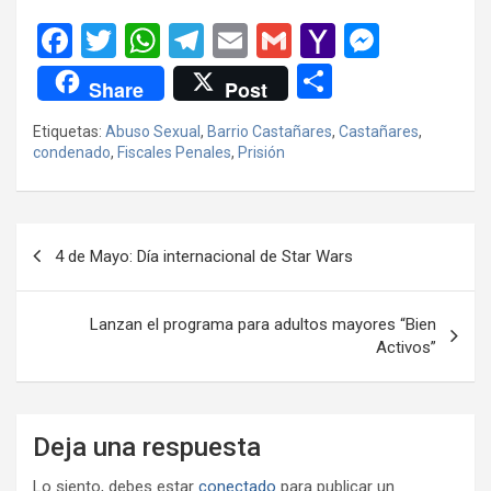
F
T
W
T
E
G
Y
M
a
wi
h
el
m
m
a
es
C
Share
Post
ce
tt
at
e
ail
ail
h
se
o
Etiquetas:
Abuso Sexual
,
Barrio Castañares
,
Castañares
,
b
er
s
gr
o
n
m
condenado
,
Fiscales Penales
,
Prisión
o
A
a
o
g
p
o
p
m
M
er
ar
Navegación
k
p
ail
tir
4 de Mayo: Día internacional de Star Wars
de
entradas
Lanzan el programa para adultos mayores “Bien
Activos”
Deja una respuesta
Lo siento, debes estar
conectado
para publicar un