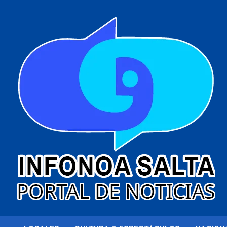
al
contenido
Portal de noticias
Infonoa Salta