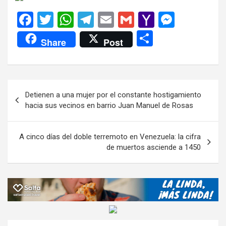
F
T
W
T
E
G
Y
M
a
wi
h
el
m
m
a
es
C
Share
Post
ce
tt
at
e
ail
ail
h
se
o
b
er
s
gr
o
n
m
o
A
a
o
g
p
Navegación
Detienen a una mujer por el constante hostigamiento
o
p
m
M
er
ar
de
hacia sus vecinos en barrio Juan Manuel de Rosas
k
p
ail
tir
entradas
A cinco días del doble terremoto en Venezuela: la cifra
de muertos asciende a 1450