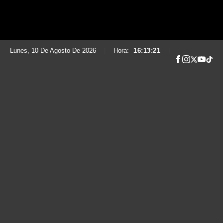
Lunes, 10 De Agosto De 2026
|
Hora:
16:13:22
|