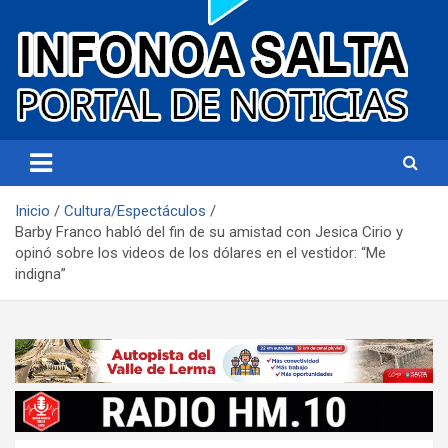
Portal de noticias
Infonoa Salta
Inicio
Cultura/Espectáculos
Barby Franco habló del fin de su amistad con Jesica Cirio y
opinó sobre los videos de los dólares en el vestidor: “Me
indigna”