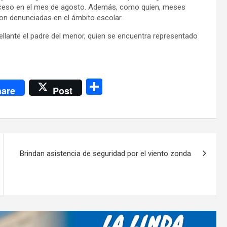
eceso en el mes de agosto. Además, como quien, meses
ron denunciadas en el ámbito escolar.
lante el padre del menor, quien se encuentra representado
C
are
Post
o
m
p
ar
Brindan asistencia de seguridad por el viento zonda
tir