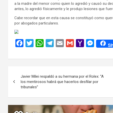
a la madre del menor como quien lo agredió y causó su d
antes, lo agredió físicamente y le produjo lesiones que fue
Cabe recordar que en esta causa se constituyó como querel
por abogados particulares.
F
T
W
T
E
G
Y
M
Sh
a
wi
h
el
m
m
a
es
ce
tt
at
e
ail
ail
h
se
b
er
s
gr
o
n
Navegación
o
A
a
o
g
Javier Milei respaldó a su hermana por el Rolex: “A
de
o
p
m
M
er
los mentirosos habrá que hacerlos desfilar por
tribunales”
k
p
ail
entradas