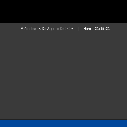
Miércoles, 5 De Agosto De 2026
|
Hora:
21:15:23
|
Saltar