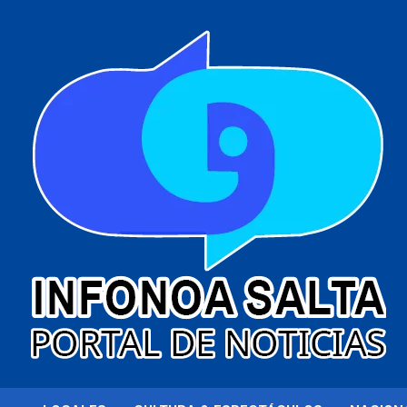
al
contenido
Portal de noticias
Infonoa Salta