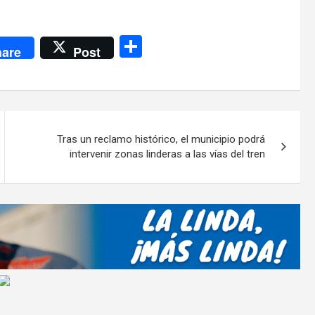
C
are
Post
o
m
p
ar
Tras un reclamo histórico, el municipio podrá
tir
intervenir zonas linderas a las vías del tren