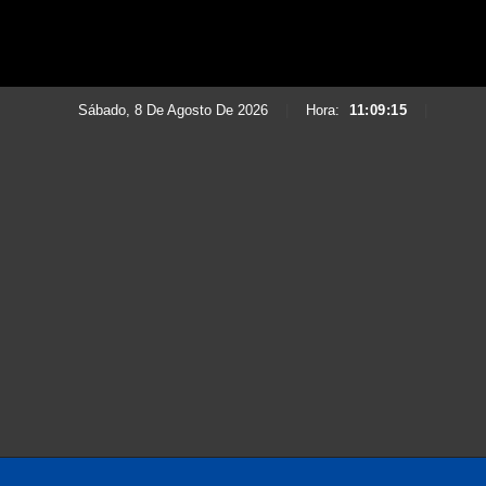
Sábado, 8 De Agosto De 2026
|
Hora:
11:09:16
|
Saltar