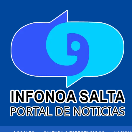
al
contenido
Portal de noticias
Infonoa Salta