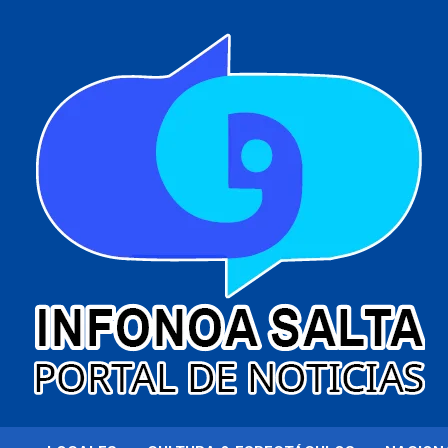
al
contenido
Portal de noticias
Infonoa Salta