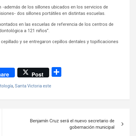
on -además de los sillones ubicados en los servicios de
iones- dos sillones portátiles en distintas escuelas.
 montados en las escuelas de referencia de los centros de
odontológica a 121 niños”.
pillado y se entregaron cepillos dentales y topificaciones
C
are
Post
o
tología
,
Santa Victoria este
m
p
ar
tir
Benjamín Cruz será el nuevo secretario de
gobernación municipal