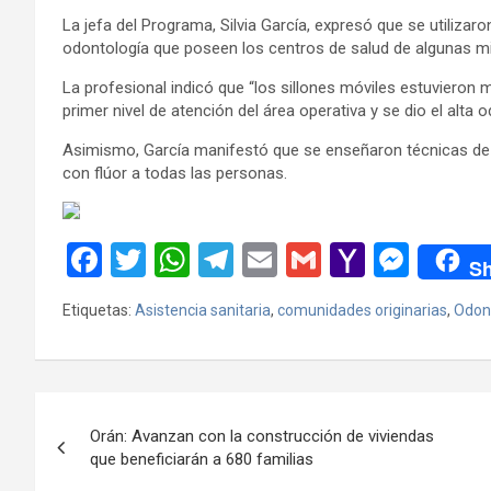
La jefa del Programa, Silvia García, expresó que se utilizar
odontología que poseen los centros de salud de algunas mis
La profesional indicó que “los sillones móviles estuvieron
primer nivel de atención del área operativa y se dio el alta 
Asimismo, García manifestó que se enseñaron técnicas de ce
con flúor a todas las personas.
F
T
W
T
E
G
Y
M
Sh
a
wi
h
el
m
m
a
es
Etiquetas:
Asistencia sanitaria
,
comunidades originarias
,
Odon
ce
tt
at
e
ail
ail
h
se
b
er
s
gr
o
n
o
A
a
o
g
Navegación
o
p
m
M
er
Orán: Avanzan con la construcción de viviendas
de
que beneficiarán a 680 familias
k
p
ail