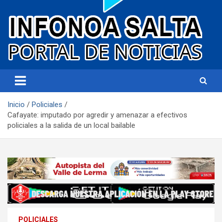
Portal de noticias
Infonoa Salta
Inicio
Policiales
Cafayate: imputado por agredir y amenazar a efectivos
policiales a la salida de un local bailable
POLICIALES