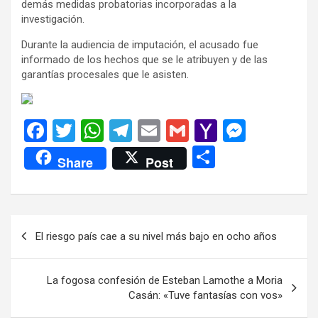
demás medidas probatorias incorporadas a la
investigación.
Durante la audiencia de imputación, el acusado fue
informado de los hechos que se le atribuyen y de las
garantías procesales que le asisten.
F
T
W
T
E
G
Y
M
a
wi
h
el
m
m
a
es
C
Share
Post
ce
tt
at
e
ail
ail
h
se
o
b
er
s
gr
o
n
m
o
A
a
o
g
p
Navegación
El riesgo país cae a su nivel más bajo en ocho años
o
p
m
M
er
ar
de
k
p
ail
tir
entradas
La fogosa confesión de Esteban Lamothe a Moria
Casán: «Tuve fantasías con vos»