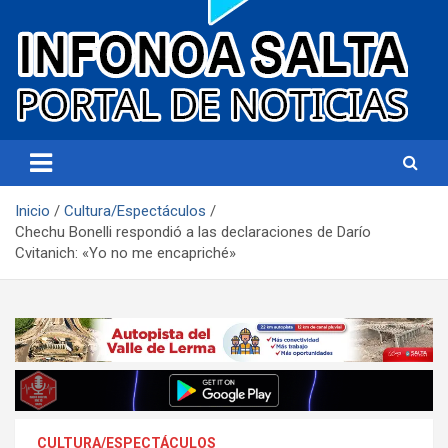
Portal de noticias
Infonoa Salta
Inicio
Cultura/Espectáculos
Chechu Bonelli respondió a las declaraciones de Darío
Cvitanich: «Yo no me encapriché»
CULTURA/ESPECTÁCULOS