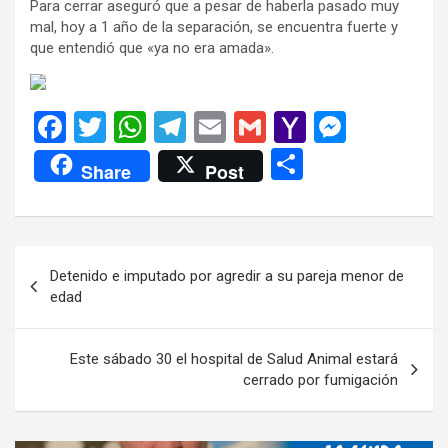
Para cerrar aseguró que a pesar de haberla pasado muy
mal, hoy a 1 año de la separación, se encuentra fuerte y
que entendió que «ya no era amada».
F
T
W
T
E
G
Y
M
a
wi
h
el
m
m
a
es
C
Share
Post
ce
tt
at
e
ail
ail
h
se
o
b
er
s
gr
o
n
m
o
A
a
o
g
p
Navegación
Detenido e imputado por agredir a su pareja menor de
o
p
m
M
er
ar
de
edad
k
p
ail
tir
entradas
Este sábado 30 el hospital de Salud Animal estará
cerrado por fumigación