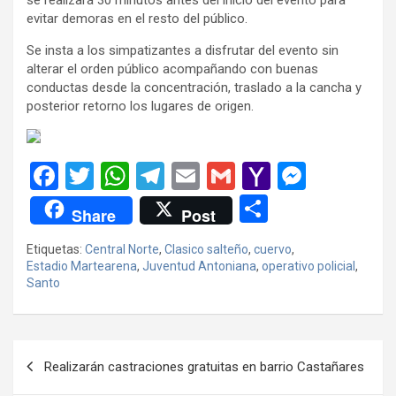
evitar demoras en el resto del público.
Se insta a los simpatizantes a disfrutar del evento sin
alterar el orden público acompañando con buenas
conductas desde la concentración, traslado a la cancha y
posterior retorno los lugares de origen.
F
T
W
T
E
G
Y
M
a
wi
h
el
m
m
a
es
C
Share
Post
ce
tt
at
e
ail
ail
h
se
o
Etiquetas:
Central Norte
,
Clasico salteño
,
cuervo
,
b
er
s
gr
o
n
m
Estadio Martearena
,
Juventud Antoniana
,
operativo policial
,
o
A
a
o
g
Santo
p
o
p
m
M
er
ar
k
p
ail
tir
Navegación
Realizarán castraciones gratuitas en barrio Castañares
de