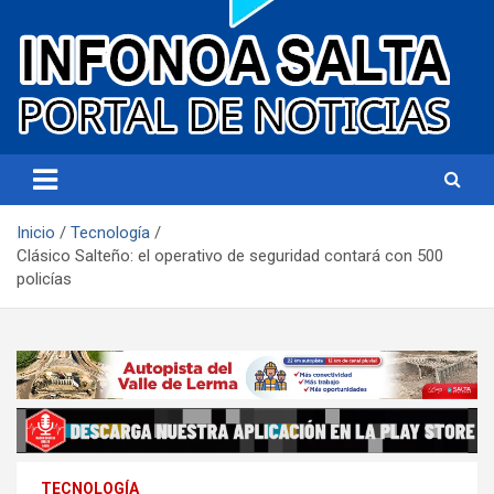
Portal de noticias
Infonoa Salta
Inicio
Tecnología
Clásico Salteño: el operativo de seguridad contará con 500
policías
TECNOLOGÍA