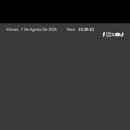
Viernes, 7 De Agosto De 2026
|
Hora:
15:20:22
|