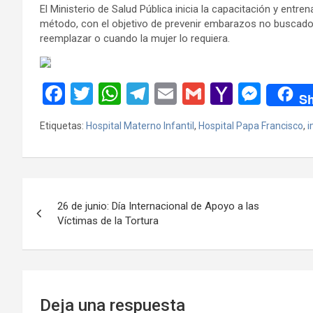
El Ministerio de Salud Pública inicia la capacitación y ent
método, con el objetivo de prevenir embarazos no buscado
reemplazar o cuando la mujer lo requiera.
F
T
W
T
E
G
Y
M
Sh
a
wi
h
el
m
m
a
es
Etiquetas:
Hospital Materno Infantil
,
Hospital Papa Francisco
,
i
ce
tt
at
e
ail
ail
h
se
b
er
s
gr
o
n
o
A
a
o
g
Navegación
o
p
m
M
er
26 de junio: Día Internacional de Apoyo a las
de
Víctimas de la Tortura
k
p
ail
entradas
Deja una respuesta