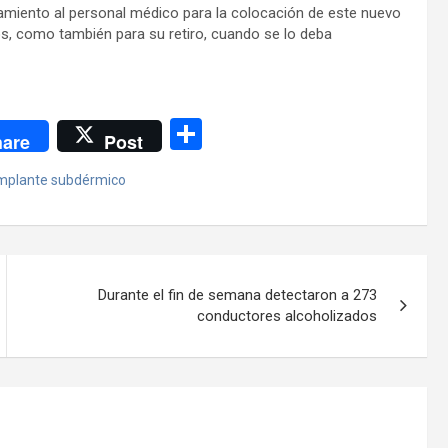
renamiento al personal médico para la colocación de este nuevo
s, como también para su retiro, cuando se lo deba
C
are
Post
o
mplante subdérmico
m
p
ar
tir
Durante el fin de semana detectaron a 273
conductores alcoholizados