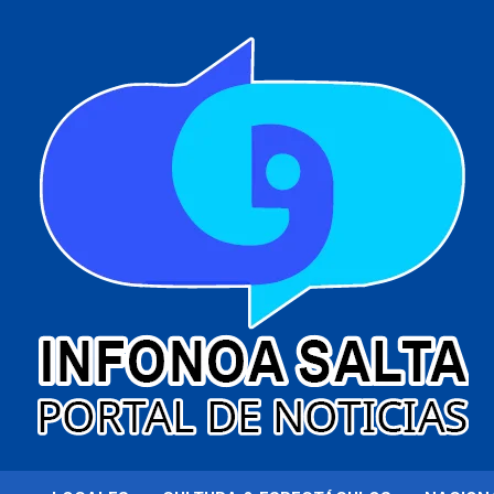
al
contenido
Portal de noticias
Infonoa Salta