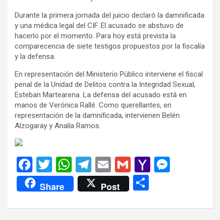
Durante la primera jornada del juicio declaró la damnificada
y una médica legal del CIF. El acusado se abstuvo de
hacerlo por el momento. Para hoy está prevista la
comparecencia de siete testigos propuestos por la fiscalía
y la defensa.
En representación del Ministerio Público interviene el fiscal
penal de la Unidad de Delitos contra la Integridad Sexual,
Esteban Martearena. La defensa del acusado está en
manos de Verónica Rallé. Como querellantes, en
representación de la damnificada, intervienen Belén
Alzogaray y Analía Ramos.
F
T
W
T
E
G
Y
M
a
wi
h
el
m
m
a
es
C
Share
Post
ce
tt
at
e
ail
ail
h
se
o
b
er
s
gr
o
n
m