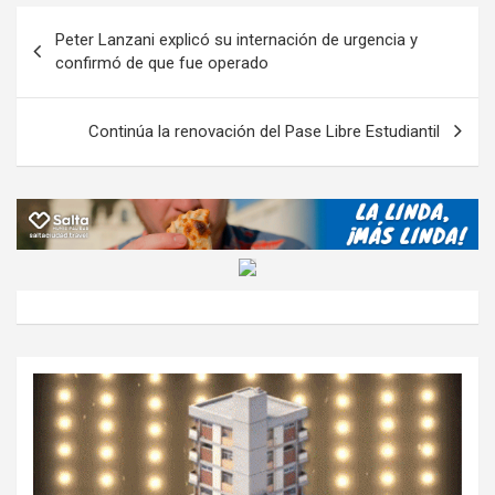
o
A
a
o
g
p
Navegación
Peter Lanzani explicó su internación de urgencia y
o
p
m
M
er
ar
de
confirmó de que fue operado
k
p
ail
tir
entradas
Continúa la renovación del Pase Libre Estudiantil