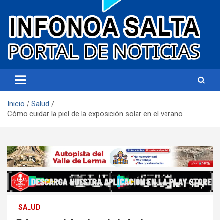
Portal de noticias
Infonoa Salta
Inicio
Salud
Cómo cuidar la piel de la exposición solar en el verano
SALUD