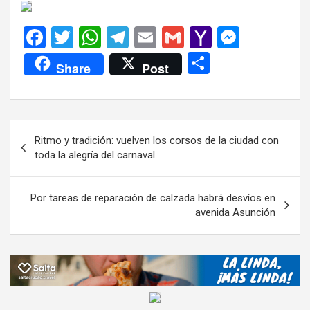
F
T
W
T
E
G
Y
M
a
wi
h
el
m
m
a
es
C
Share
Post
ce
tt
at
e
ail
ail
h
se
o
b
er
s
gr
o
n
m
o
A
a
o
g
p
Navegación
Ritmo y tradición: vuelven los corsos de la ciudad con
o
p
m
M
er
ar
de
toda la alegría del carnaval
k
p
ail
tir
entradas
Por tareas de reparación de calzada habrá desvíos en
avenida Asunción