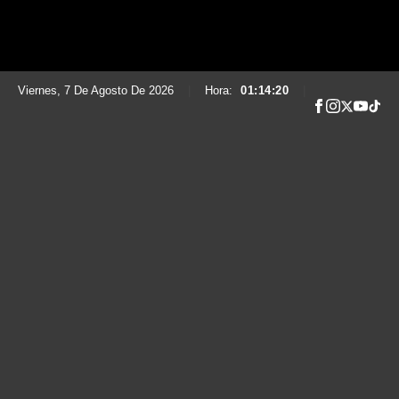
Viernes, 7 De Agosto De 2026
|
Hora:
01:14:21
|