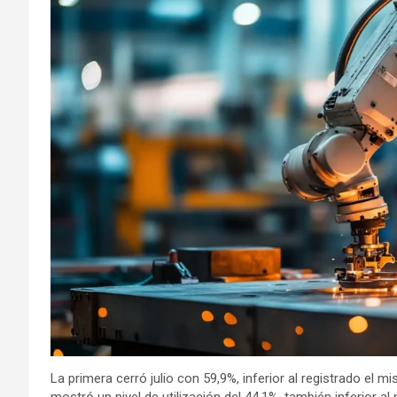
La primera cerró julio con 59,9%, inferior al registrado el 
mostró un nivel de utilización del 44,1%, también inferior al