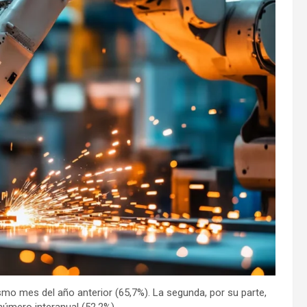
mismo mes del año anterior (65,7%). La segunda, por su parte,
 número interanual (52,2%).