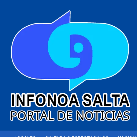
al
contenido
Portal de noticias
Infonoa Salta