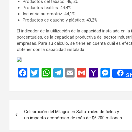
Productos del tabaco: 46,5%.
Productos textiles: 44,4%.
Industria automotriz: 44,1%.
Productos de caucho y plástico: 43,2%.
El indicador de la utilización de la capacidad instalada en la
porcentuales, de la capacidad productiva del sector industr
empresas. Para su cálculo, se tiene en cuenta cuál es ef
obtener con la capacidad instalada.
F
T
W
T
E
G
Y
M
Sh
a
wi
h
el
m
m
a
es
ce
tt
at
e
ail
ail
h
se
b
er
s
gr
o
n
Navegación
o
A
a
o
g
Celebración del Milagro en Salta: miles de fieles y
de
o
p
m
M
er
un impacto económico de más de $6.700 millones
k
p
ail
entradas