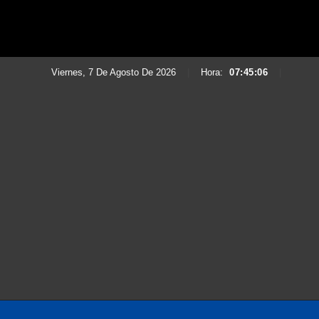
Viernes, 7 De Agosto De 2026
|
Hora:
07:45:08
|
Saltar