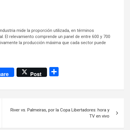
 industria mide la proporción utilizada, en términos
ial. El relevamiento comprende un panel de entre 600 y 700
ectivamente la producción máxima que cada sector puede
C
are
Post
o
m
p
ar
River vs. Palmeiras, por la Copa Libertadores: hora y
tir
TV en vivo