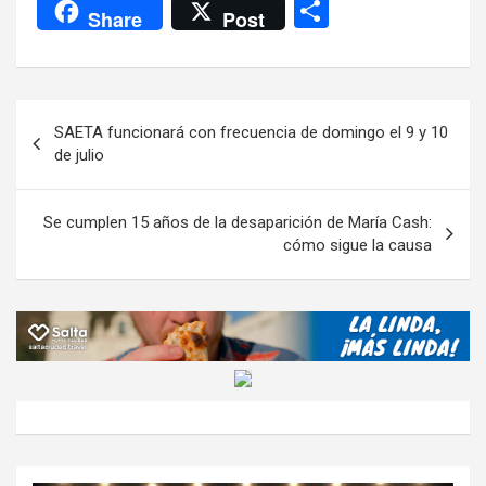
a
wi
h
el
m
m
a
es
C
Share
Post
ce
tt
at
e
ail
ail
h
se
o
b
er
s
gr
o
n
m
o
A
a
o
g
p
Navegación
SAETA funcionará con frecuencia de domingo el 9 y 10
o
p
m
M
er
ar
de
de julio
k
p
ail
tir
entradas
Se cumplen 15 años de la desaparición de María Cash:
cómo sigue la causa