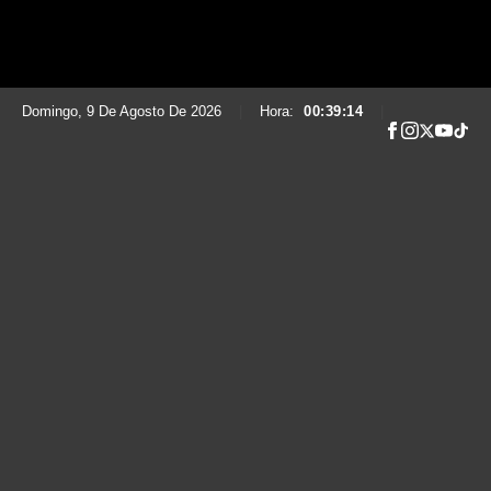
Domingo, 9 De Agosto De 2026
|
Hora:
00:39:15
|