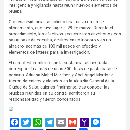
inteligencia y vigilancia hasta reunir nuevos elementos de
prueba.
Con esa evidencia, se solicitó una nueva orden de
allanamiento, que tuvo lugar el 29 de marzo. Durante el
procedimiento, los efectivos secuestraron envoltorios con
pasta base de cocaína, ocultos en un inodoro y en un
alhajero, además de 180 mil pesos en efectivo y
elementos de interés para la investigación.
El narcotest confirmó que la sustancia secuestrada
correspondía a más de unas 300 dosis de pasta base de
cocaína. Adriana Mabel Martínez y Abel Ángel Martínez
fueron detenidos y alojados en la Alcaidía General de la
Ciudad de Salta, quienes finalmente, tras conocer las
pruebas reunidas en su contra, admitieron su
responsabilidad y fueron condenados.
F
T
W
T
E
G
Y
M