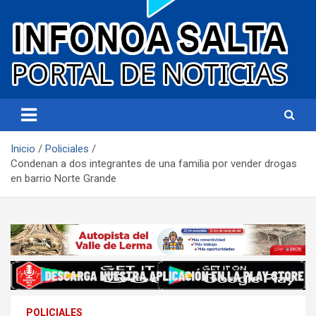
Portal de noticias
Infonoa Salta
Inicio
Policiales
Condenan a dos integrantes de una familia por vender drogas
en barrio Norte Grande
POLICIALES