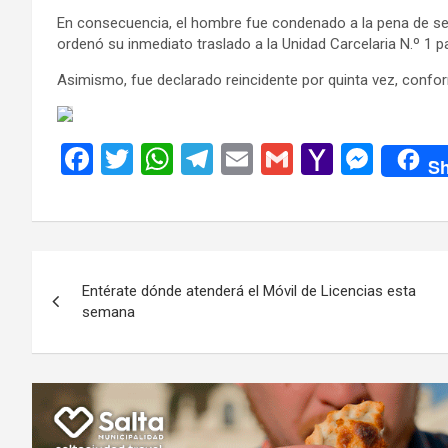
En consecuencia, el hombre fue condenado a la pena de sei
ordenó su inmediato traslado a la Unidad Carcelaria N.º 1 p
Asimismo, fue declarado reincidente por quinta vez, conform
F
T
W
T
E
G
Y
M
Sh
a
wi
h
el
m
m
a
es
ce
tt
at
e
ail
ail
h
se
b
er
s
gr
o
n
Navegación
o
A
a
o
g
Entérate dónde atenderá el Móvil de Licencias esta
de
o
p
m
M
er
semana
k
p
ail
entradas