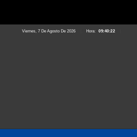
Viernes, 7 De Agosto De 2026
|
Hora:
09:40:24
|
Saltar