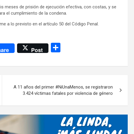
s meses de prisión de ejecución efectiva, con costas, y se
ara el cumplimiento de la condena.
e a lo previsto en el artículo 50 del Código Penal.
C
are
Post
o
m
p
ar
A 11 años del primer #NiUnaMenos, se registraron
tir
3.424 víctimas fatales por violencia de género