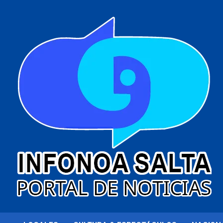
al
contenido
Portal de noticias
Infonoa Salta