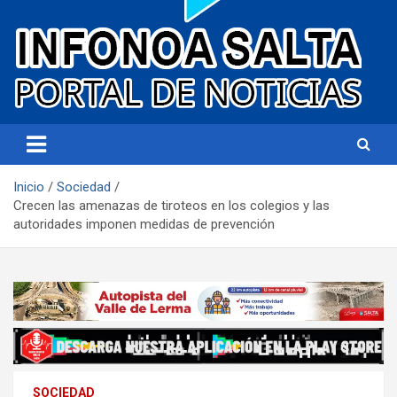
Portal de noticias
Infonoa Salta
Inicio
Sociedad
Crecen las amenazas de tiroteos en los colegios y las
autoridades imponen medidas de prevención
SOCIEDAD