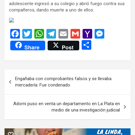
adolescente ingresó a su colegio y abrió fuego contra sus
compañeros, dando muerte a uno de ellos.
F
T
W
T
E
G
Y
M
a
wi
h
el
m
m
a
es
C
Share
Post
ce
tt
at
e
ail
ail
h
se
o
b
er
s
gr
o
n
m
o
A
a
o
g
p
Navegación
Engañaba con comprobantes falsos y se llevaba
o
p
m
M
er
ar
de
mercadería: Fue condenado
k
p
ail
tir
entradas
Adorni puso en venta un departamento en La Plata en
medio de una investigación judicial