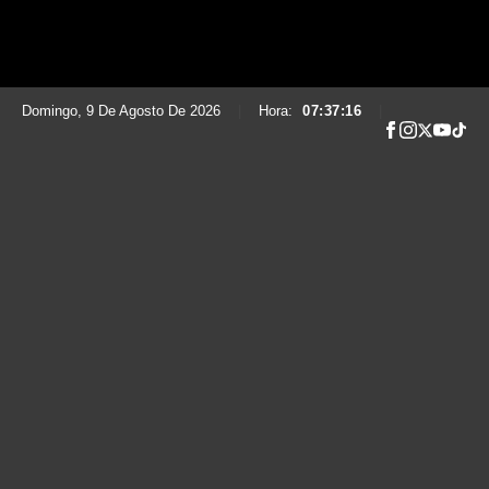
Domingo, 9 De Agosto De 2026
|
Hora:
07:37:17
|