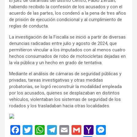
El juez de Garantías del distrito Centro, Pablo Zerdán,
habiendo recibido la confesión de los acusados y con el
acuerdo de las partes, los condenó a la pena de tres años
de prisión de ejecución condicional y al cumplimiento de
reglas de conducta.
La investigación de la Fiscalía se inició a partir de diversas
denuncias radicadas entre julio y agosto de 2024, que
permitieron vincular a los imputados con al menos cuatro
hechos consumados de robo de motocicletas dejadas en
la vía pública y un hecho en grado de tentativa.
Mediante el análisis de cámaras de seguridad públicas y
privadas, tareas investigativas y otras medidas
probatorias, se logró reconstruir la modalidad empleada
por los acusados, quienes se desplazaban en distintos
vehículos, violentaban los sistemas de seguridad de los
rodados y los trasladaban hacia otras localidades.
F
T
W
T
E
G
Y
M