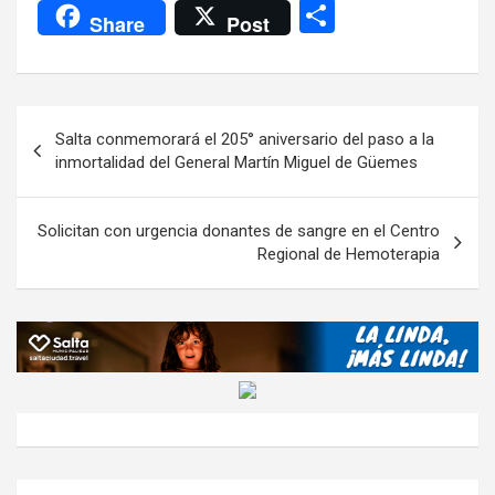
a
wi
h
el
m
m
a
es
C
Share
Post
ce
tt
at
e
ail
ail
h
se
o
b
er
s
gr
o
n
m
o
A
a
o
g
p
Navegación
Salta conmemorará el 205° aniversario del paso a la
o
p
m
M
er
ar
de
inmortalidad del General Martín Miguel de Güemes
k
p
ail
tir
entradas
Solicitan con urgencia donantes de sangre en el Centro
Regional de Hemoterapia