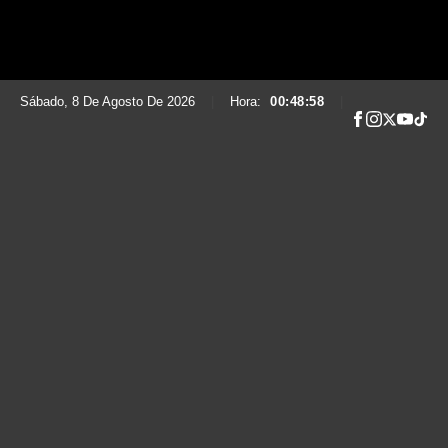
Sábado, 8 De Agosto De 2026
|
Hora:
00:48:59
|