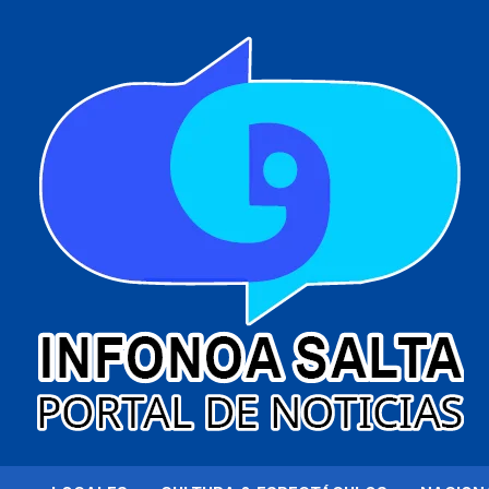
al
contenido
Portal de noticias
Infonoa Salta