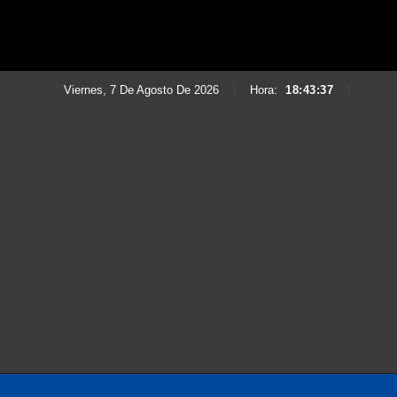
Viernes, 7 De Agosto De 2026
|
Hora:
18:43:39
|
Saltar