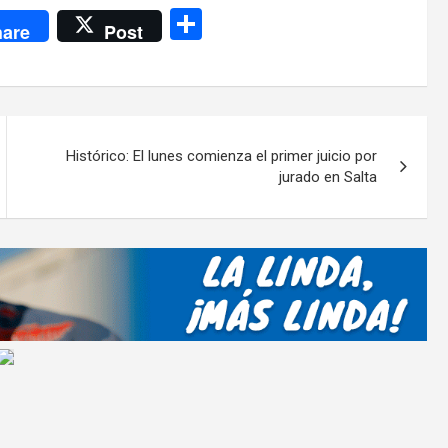
C
are
Post
o
m
p
ar
Histórico: El lunes comienza el primer juicio por
tir
jurado en Salta