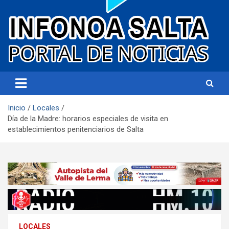
Portal de noticias
Infonoa Salta
Inicio
Locales
Día de la Madre: horarios especiales de visita en
establecimientos penitenciarios de Salta
LOCALES