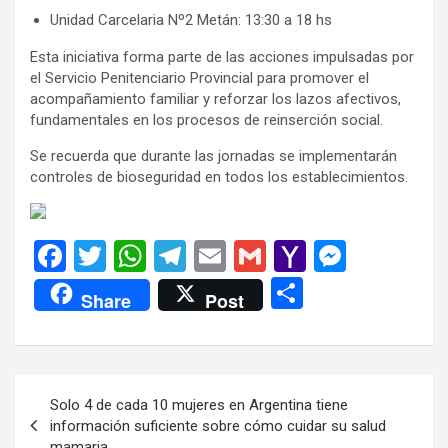
Unidad Carcelaria Nº2 Metán: 13:30 a 18 hs
Esta iniciativa forma parte de las acciones impulsadas por
el Servicio Penitenciario Provincial para promover el
acompañamiento familiar y reforzar los lazos afectivos,
fundamentales en los procesos de reinserción social.
Se recuerda que durante las jornadas se implementarán
controles de bioseguridad en todos los establecimientos.
F
T
W
T
E
G
Y
M
a
wi
h
el
m
m
a
es
C
Share
Post
ce
tt
at
e
ail
ail
h
se
o
b
er
s
gr
o
n
m
o
A
a
o
g
p
Navegación
Solo 4 de cada 10 mujeres en Argentina tiene
o
p
m
M
er
ar
de
información suficiente sobre cómo cuidar su salud
k
p
ail
mamaria