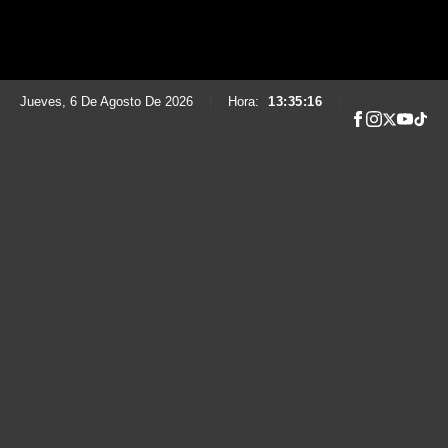
Jueves, 6 De Agosto De 2026
|
Hora:
13:35:17
|