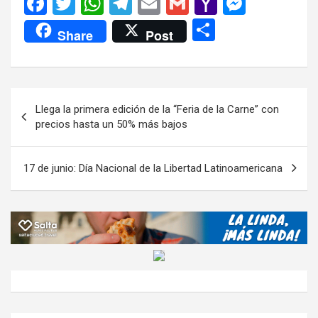
F
T
W
T
E
G
Y
M
a
wi
h
el
m
m
a
es
C
Share
Post
ce
tt
at
e
ail
ail
h
se
o
b
er
s
gr
o
n
m
o
A
a
o
g
p
Navegación
Llega la primera edición de la “Feria de la Carne” con
o
p
m
M
er
ar
de
precios hasta un 50% más bajos
k
p
ail
tir
entradas
17 de junio: Día Nacional de la Libertad Latinoamericana