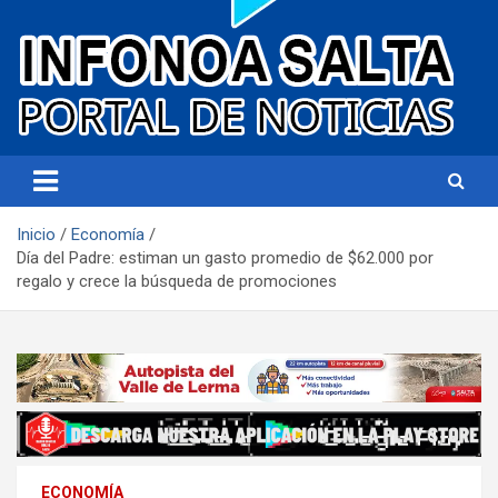
Portal de noticias
Infonoa Salta
Inicio
Economía
Día del Padre: estiman un gasto promedio de $62.000 por
regalo y crece la búsqueda de promociones
ECONOMÍA