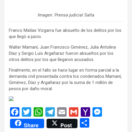
Imagen: Prensa judicial Salta
Franco Matías Vizgarra fue absuelto de los delitos por los
que llegó a juicio.
Walter Mamaní, Juan Francisco Giménez, Julia Antolina
Díaz y Sergio Luis Argañaraz fueron absueltos por los
otros delitos por los que llegaron acusados.
Finalmente, en el fallo se hace lugar en forma parcial a la
demanda civil presentada contra los condenados Mamaní,
Giménez, Díaz y Argañaraz por la suma de 1 millón de
pesos por daño moral.
F
T
W
T
E
G
Y
M
a
wi
h
el
m
m
a
es
C
Share
Post
ce
tt
at
e
ail
ail
h
se