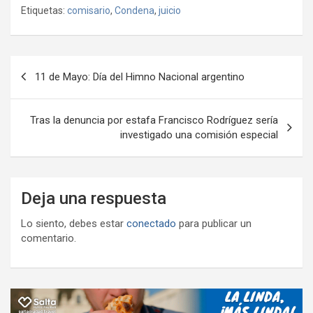
o
Etiquetas:
comisario
,
Condena
,
juicio
b
er
s
gr
o
n
m
o
A
a
o
g
p
o
p
m
M
er
ar
Navegación
11 de Mayo: Día del Himno Nacional argentino
k
p
ail
tir
de
entradas
Tras la denuncia por estafa Francisco Rodríguez sería
investigado una comisión especial
Deja una respuesta
Lo siento, debes estar
conectado
para publicar un
comentario.