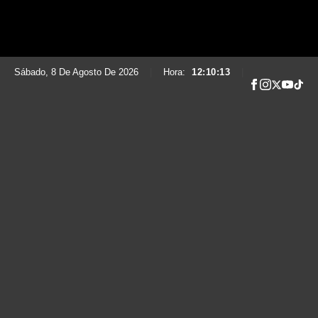
Sábado, 8 De Agosto De 2026
|
Hora:
12:10:14
|