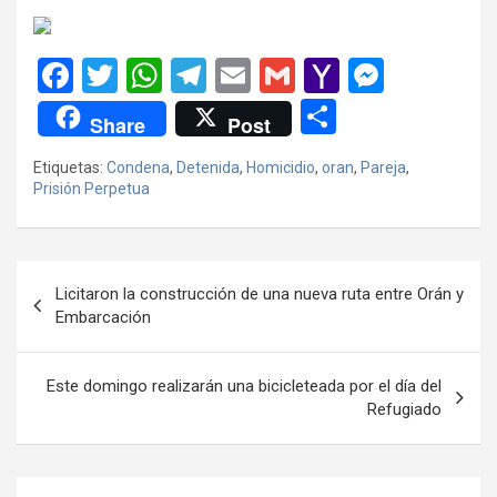
F
T
W
T
E
G
Y
M
a
wi
h
el
m
m
a
es
C
Share
Post
ce
tt
at
e
ail
ail
h
se
o
Etiquetas:
Condena
,
Detenida
,
Homicidio
,
oran
,
Pareja
,
b
er
s
gr
o
n
m
Prisión Perpetua
o
A
a
o
g
p
o
p
m
M
er
ar
Navegación
k
p
ail
tir
Licitaron la construcción de una nueva ruta entre Orán y
de
Embarcación
entradas
Este domingo realizarán una bicicleteada por el día del
Refugiado