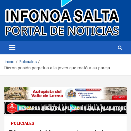
Portal de noticias
Infonoa Salta
Inicio
Policiales
Dieron prisión perpetua a la joven que mató a su pareja
POLICIALES