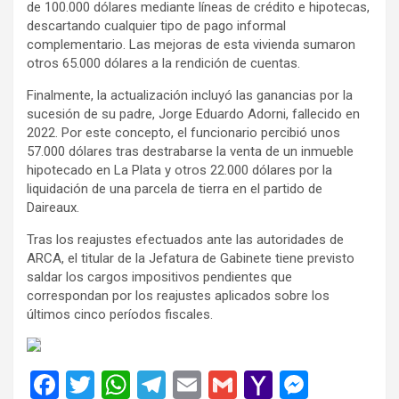
de 100.000 dólares mediante líneas de crédito e hipotecas,
descartando cualquier tipo de pago informal
complementario. Las mejoras de esta vivienda sumaron
otros 65.000 dólares a la rendición de cuentas.
Finalmente, la actualización incluyó las ganancias por la
sucesión de su padre, Jorge Eduardo Adorni, fallecido en
2022. Por este concepto, el funcionario percibió unos
57.000 dólares tras destrabarse la venta de un inmueble
hipotecado en La Plata y otros 22.000 dólares por la
liquidación de una parcela de tierra en el partido de
Daireaux.
Tras los reajustes efectuados ante las autoridades de
ARCA, el titular de la Jefatura de Gabinete tiene previsto
saldar los cargos impositivos pendientes que
correspondan por los reajustes aplicados sobre los
últimos cinco períodos fiscales.
F
T
W
T
E
G
Y
M