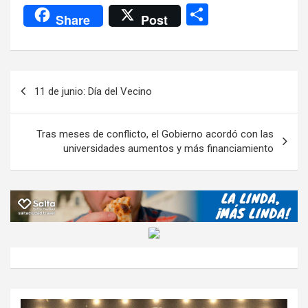
a
wi
h
el
m
m
a
es
C
Share
Post
ce
tt
at
e
ail
ail
h
se
o
b
er
s
gr
o
n
m
o
A
a
o
g
p
Navegación
11 de junio: Día del Vecino
o
p
m
M
er
ar
de
k
p
ail
tir
entradas
Tras meses de conflicto, el Gobierno acordó con las
universidades aumentos y más financiamiento