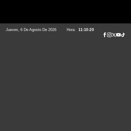
Jueves, 6 De Agosto De 2026
|
Hora:
11:10:21
|