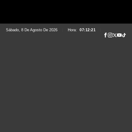
Sábado, 8 De Agosto De 2026
|
Hora:
07:12:22
|