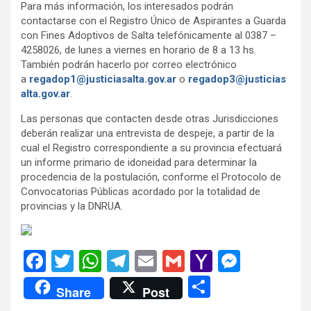
Para más información, los interesados podrán
contactarse con el Registro Único de Aspirantes a Guarda
con Fines Adoptivos de Salta telefónicamente al 0387 –
4258026, de lunes a viernes en horario de 8 a 13 hs.
También podrán hacerlo por correo electrónico
a
regadop1@justiciasalta.gov.ar
o
regadop3@justicias
alta.gov.ar
.
Las personas que contacten desde otras Jurisdicciones
deberán realizar una entrevista de despeje, a partir de la
cual el Registro correspondiente a su provincia efectuará
un informe primario de idoneidad para determinar la
procedencia de la postulación, conforme el Protocolo de
Convocatorias Públicas acordado por la totalidad de
provincias y la DNRUA.
F
T
W
T
E
G
Y
M
a
wi
h
el
m
m
a
es
C
Share
Post
ce
tt
at
e
ail
ail
h
se
o