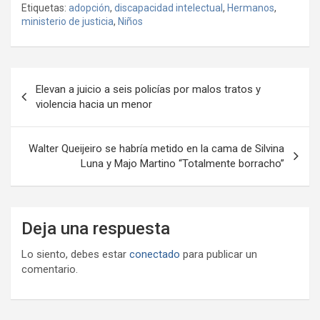
Etiquetas:
adopción
,
discapacidad intelectual
,
Hermanos
,
b
er
s
gr
o
n
m
ministerio de justicia
,
Niños
o
A
a
o
g
p
o
p
m
M
er
ar
Navegación
k
p
ail
tir
Elevan a juicio a seis policías por malos tratos y
de
violencia hacia un menor
entradas
Walter Queijeiro se habría metido en la cama de Silvina
Luna y Majo Martino “Totalmente borracho”
Deja una respuesta
Lo siento, debes estar
conectado
para publicar un
comentario.