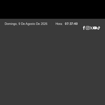
Domingo, 9 De Agosto De 2026
|
Hora:
07:37:41
|