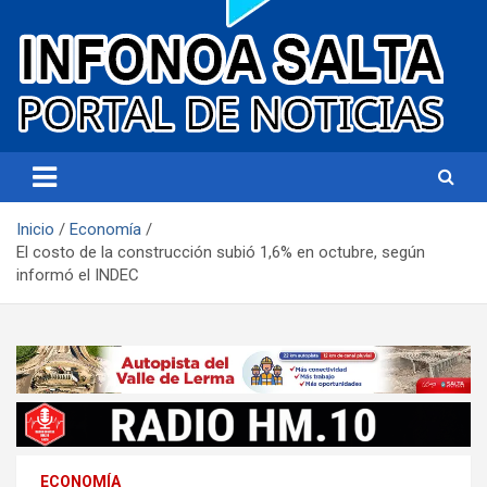
Portal de noticias
Infonoa Salta
Inicio
Economía
El costo de la construcción subió 1,6% en octubre, según
informó el INDEC
ECONOMÍA