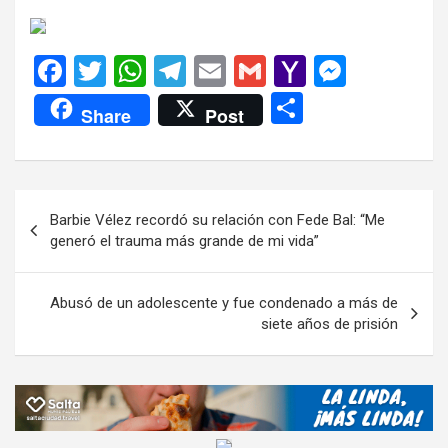
F
T
W
T
E
G
Y
M
a
wi
h
el
m
m
a
es
C
Share
Post
ce
tt
at
e
ail
ail
h
se
o
b
er
s
gr
o
n
m
o
A
a
o
g
p
Navegación
Barbie Vélez recordó su relación con Fede Bal: “Me
o
p
m
M
er
ar
de
generó el trauma más grande de mi vida”
k
p
ail
tir
entradas
Abusó de un adolescente y fue condenado a más de
siete años de prisión