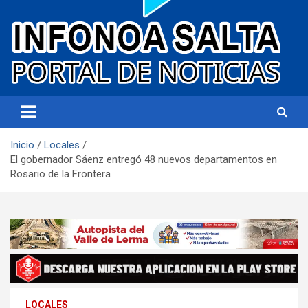
Portal de noticias
Infonoa Salta
Inicio
Locales
El gobernador Sáenz entregó 48 nuevos departamentos en
Rosario de la Frontera
LOCALES