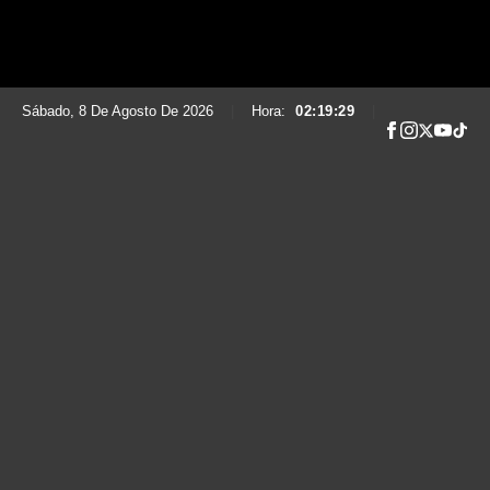
Sábado, 8 De Agosto De 2026
|
Hora:
02:19:30
|