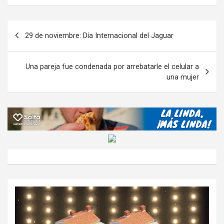
b
er
s
gr
o
n
m
o
A
a
o
g
p
Navegación
29 de noviembre: Día Internacional del Jaguar
o
p
m
M
er
ar
de
k
p
ail
tir
entradas
Una pareja fue condenada por arrebatarle el celular a
una mujer