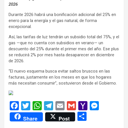
2026
Durante 2026 habrá una bonificación adicional del 25% en
enero para la energía y el gas natural, de forma
excepcional.
Así, las tarifas de luz tendrán un subsidio total del 75%, y el
gas —que no cuenta con subsidios en verano— un
descuento del 25% durante el primer mes del año. Ese plus
se reducirá 2% por mes hasta desaparecer en diciembre
de 2026.
“El nuevo esquema busca evitar saltos bruscos en las
facturas, justamente en los meses en que los hogares
más necesitan consumir”, sostuvieron desde el Gobierno.
F
T
W
T
E
G
Y
M
a
wi
h
el
m
m
a
es
C
Share
Post
ce
tt
at
e
ail
ail
h
se
o