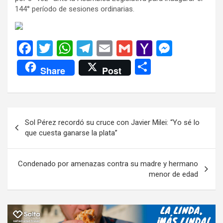
144° período de sesiones ordinarias.
F
T
W
T
E
G
Y
M
a
wi
h
el
m
m
a
es
C
Share
Post
ce
tt
at
e
ail
ail
h
se
o
b
er
s
gr
o
n
m
o
A
a
o
g
p
Navegación
Sol Pérez recordó su cruce con Javier Milei: “Yo sé lo
o
p
m
M
er
ar
de
que cuesta ganarse la plata”
k
p
ail
tir
entradas
Condenado por amenazas contra su madre y hermano
menor de edad