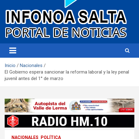
Portal de noticias
Infonoa Salta
Inicio
Nacionales
El Gobierno espera sancionar la reforma laboral y la ley penal
juvenil antes del 1° de marzo
NACIONALES
POLÍTICA