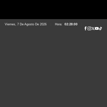
Viernes, 7 De Agosto De 2026
|
Hora:
02:28:01
|