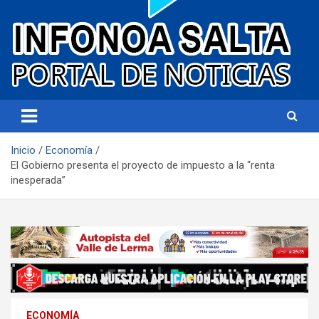
Portal de noticias
Infonoa Salta
Inicio
Economía
El Gobierno presenta el proyecto de impuesto a la “renta
inesperada”
ECONOMÍA