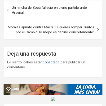
Navegación
k
p
ail
tir
Un hincha de Boca falleció en pleno partido ante
de
Arsenal
entradas
Morales apuntó contra Macri: “Si querés romper Juntos
por el Cambio, lo mejor es decirlo concretamente”
Deja una respuesta
Lo siento, debes estar
conectado
para publicar un
comentario.