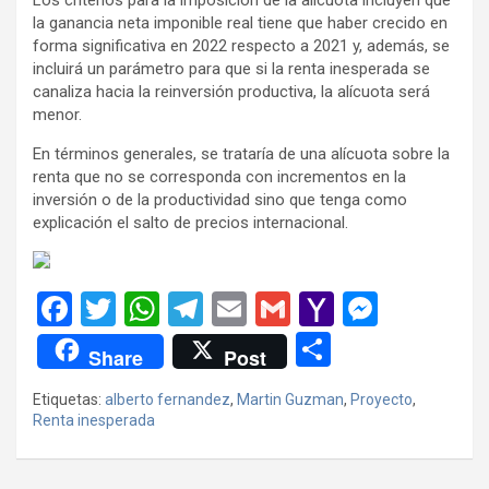
la ganancia neta imponible real tiene que haber crecido en
forma significativa en 2022 respecto a 2021 y, además, se
incluirá un parámetro para que si la renta inesperada se
canaliza hacia la reinversión productiva, la alícuota será
menor.
En términos generales, se trataría de una alícuota sobre la
renta que no se corresponda con incrementos en la
inversión o de la productividad sino que tenga como
explicación el salto de precios internacional.
F
T
W
T
E
G
Y
M
a
wi
h
el
m
m
a
es
C
Share
Post
ce
tt
at
e
ail
ail
h
se
o
Etiquetas:
alberto fernandez
,
Martin Guzman
,
Proyecto
,
b
er
s
gr
o
n
m
Renta inesperada
o
A
a
o
g
p
o
p
m
M
er
ar