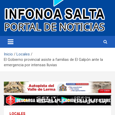
Portal de noticias
Infonoa Salta
Inicio
Locales
El Gobierno provincial asiste a familias de El Galpón ante la
emergencia por intensas lluvias
LOCALES