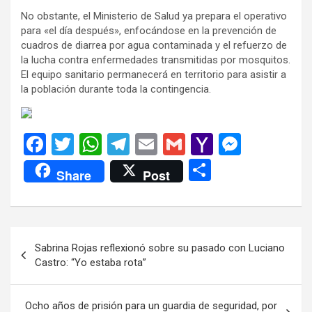
No obstante, el Ministerio de Salud ya prepara el operativo
para «el día después», enfocándose en la prevención de
cuadros de diarrea por agua contaminada y el refuerzo de
la lucha contra enfermedades transmitidas por mosquitos.
El equipo sanitario permanecerá en territorio para asistir a
la población durante toda la contingencia.
F
T
W
T
E
G
Y
M
a
wi
h
el
m
m
a
es
C
Share
Post
ce
tt
at
e
ail
ail
h
se
o
b
er
s
gr
o
n
m
o
A
a
o
g
p
Navegación
Sabrina Rojas reflexionó sobre su pasado con Luciano
o
p
m
M
er
ar
de
Castro: “Yo estaba rota”
k
p
ail
tir
entradas
Ocho años de prisión para un guardia de seguridad, por