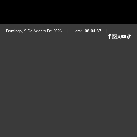
Domingo, 9 De Agosto De 2026
|
Hora:
08:04:38
|