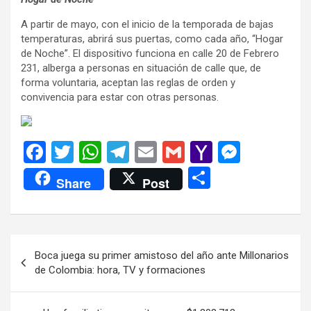
A partir de mayo, con el inicio de la temporada de bajas
temperaturas, abrirá sus puertas, como cada año, “Hogar
de Noche”. El dispositivo funciona en calle 20 de Febrero
231, alberga a personas en situación de calle que, de
forma voluntaria, aceptan las reglas de orden y
convivencia para estar con otras personas.
F
T
W
T
E
G
Y
M
a
wi
h
el
m
m
a
es
C
Share
Post
ce
tt
at
e
ail
ail
h
se
o
b
er
s
gr
o
n
m
o
A
a
o
g
p
Navegación
Boca juega su primer amistoso del año ante Millonarios
o
p
m
M
er
ar
de
de Colombia: hora, TV y formaciones
k
p
ail
tir
entradas