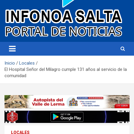
Portal de noticias
Infonoa Salta
Inicio
Locales
El Hospital Señor del Milagro cumple 131 años al servicio de la
comunidad
LOCALES