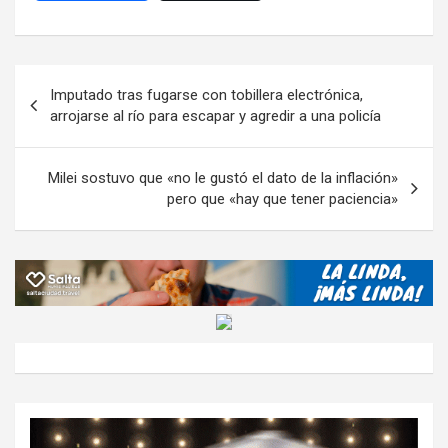
ce
tt
at
e
ail
ail
h
se
o
b
er
s
gr
o
n
m
o
A
a
o
g
p
Navegación
Imputado tras fugarse con tobillera electrónica,
o
p
m
M
er
ar
de
arrojarse al río para escapar y agredir a una policía
k
p
ail
tir
entradas
Milei sostuvo que «no le gustó el dato de la inflación»
pero que «hay que tener paciencia»