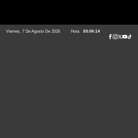
Viernes, 7 De Agosto De 2026
|
Hora:
00:04:15
|