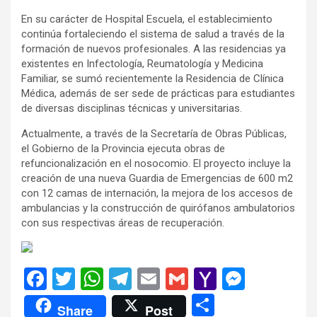
En su carácter de Hospital Escuela, el establecimiento
continúa fortaleciendo el sistema de salud a través de la
formación de nuevos profesionales. A las residencias ya
existentes en Infectología, Reumatología y Medicina
Familiar, se sumó recientemente la Residencia de Clínica
Médica, además de ser sede de prácticas para estudiantes
de diversas disciplinas técnicas y universitarias.
Actualmente, a través de la Secretaría de Obras Públicas,
el Gobierno de la Provincia ejecuta obras de
refuncionalización en el nosocomio. El proyecto incluye la
creación de una nueva Guardia de Emergencias de 600 m2
con 12 camas de internación, la mejora de los accesos de
ambulancias y la construcción de quirófanos ambulatorios
con sus respectivas áreas de recuperación.
F
T
W
T
E
G
Y
M
a
wi
h
el
m
m
a
es
C
Share
Post