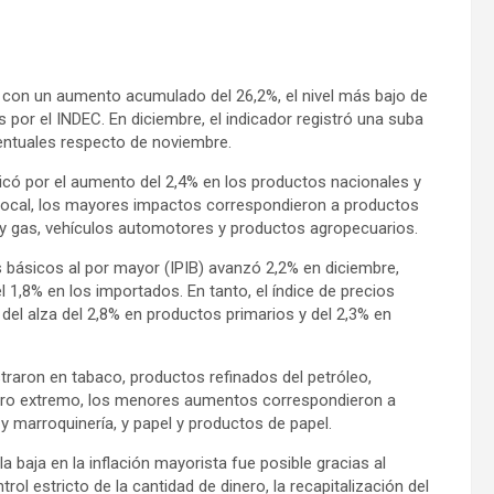
25 con un aumento acumulado del 26,2%, el nivel más bajo de
por el INDEC. En diciembre, el indicador registró una suba
centuales respecto de noviembre.
licó por el aumento del 2,4% en los productos nacionales y
n local, los mayores impactos correspondieron a productos
o y gas, vehículos automotores y productos agropecuarios.
s básicos al por mayor (IPIB) avanzó 2,2% en diciembre,
 1,8% en los importados. En tanto, el índice de precios
el alza del 2,8% en productos primarios y del 2,3% en
raron en tabaco, productos refinados del petróleo,
otro extremo, los menores aumentos correspondieron a
 y marroquinería, y papel y productos de papel.
 baja en la inflación mayorista fue posible gracias al
rol estricto de la cantidad de dinero, la recapitalización del