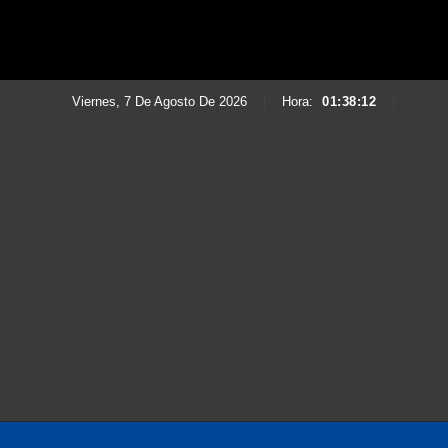
Viernes, 7 De Agosto De 2026
|
Hora:
01:38:14
|
Saltar