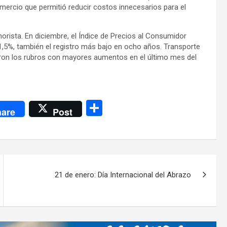
mercio que permitió reducir costos innecesarios para el
norista. En diciembre, el Índice de Precios al Consumidor
31,5%, también el registro más bajo en ocho años. Transporte
ueron los rubros con mayores aumentos en el último mes del
C
are
Post
o
m
p
ar
21 de enero: Día Internacional del Abrazo
tir