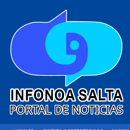
al
contenido
Portal de noticias
Infonoa Salta