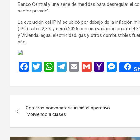
Banco Central y una serie de medidas para desregular el co
sector privado”.
La evolución del IPIM se ubicó por debajo de la inflación mi
(IPC) subió 2,8% y cerró 2025 con una variación anual del 
y Vivienda, agua, electricidad, gas y otros combustibles f
año.
F
T
W
T
E
G
Y
M
Sh
a
wi
h
el
m
m
a
es
ce
tt
at
e
ail
ail
h
se
b
er
s
gr
o
n
Navegación
o
A
a
o
g
Con gran convocatoria inició el operativo
de
o
p
m
M
er
“Volviendo a clases”
k
p
ail
entradas