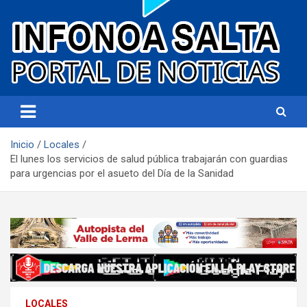
Portal de noticias
Infonoa Salta
Inicio
Locales
El lunes los servicios de salud pública trabajarán con guardias
para urgencias por el asueto del Día de la Sanidad
LOCALES