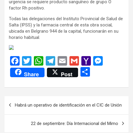
urgencia se requiere producto sanguíneo de grupo O
factor Rh positivo.
Todas las delegaciones del Instituto Provincial de Salud de
Salta (IPSS) y la farmacia central de esta obra social,
ubicada en Belgrano 944 de la capital, funcionarán en su
horario habitual.
F
T
W
T
E
G
Y
M
a
wi
h
el
m
m
a
es
C
Share
Post
ce
tt
at
e
ail
ail
h
se
o
b
er
s
gr
o
n
m
o
A
a
o
g
p
Navegación
Habrá un operativo de identificación en el CIC de Unión
o
p
m
M
er
ar
de
k
p
ail
tir
entradas
22 de septiembre: Día Internacional del Mimo