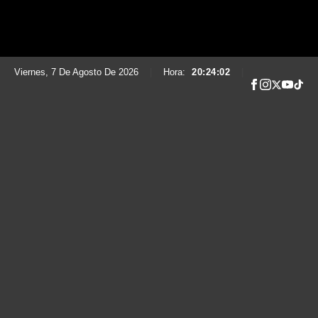
Viernes, 7 De Agosto De 2026
|
Hora:
20:24:03
|